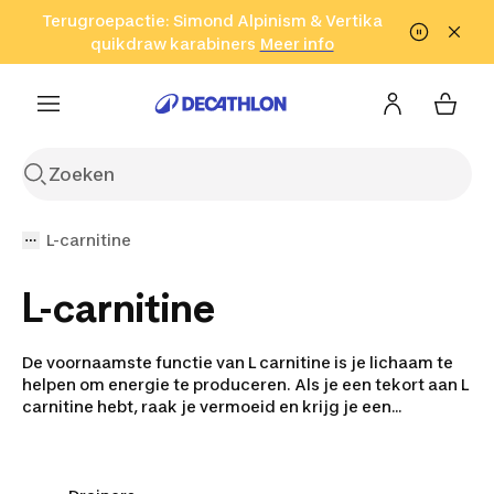
Ga naar zoeken
Terugroepactie: Simond Alpinism & Vertika
Ga naar content
Ga naar de footer
quikdraw karabiners
Ontdek de voorwaarden
Ontdek het nu!
Meer info
Meer info
L-carnitine
L-carnitine
De voornaamste functie van L carnitine is je lichaam te
helpen om energie te produceren. Als je een tekort aan L
carnitine hebt, raak je vermoeid en krijg je een
gewichtstoename. Daarom dient L carnitine als
hulpmiddel wanneer je vet wilt verbranden en gewicht
wilt verliezen. Ook heeftL carnitine een belangrijke rol in