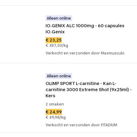
Alleen online
IO.GENIX ALC 1000mg - 60 capsules 
IO.Genix
€ 23,25
€ 387,50/kg
Verkocht en verzonden door Masmusculo
Alleen online
OLIMP SPORT L-carnitine - Kan L-
carnitine 3000 Extreme Shot (9x25ml) - 
Kers
2 smaken
€ 24,99
€ 49,98/kg
Verkocht en verzonden door FITADIUM